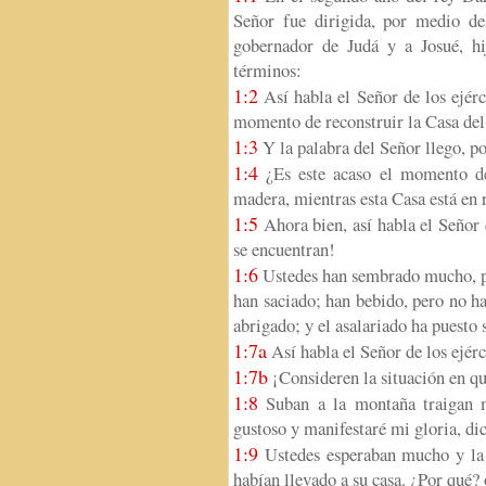
Señor fue dirigida, por medio del
gobernador de Judá y a Josué, hi
términos:
1:2
Así habla el Señor de los ejérc
momento de reconstruir la Casa del
1:3
Y la palabra del Señor llego, p
1:4
¿Es este acaso el momento de 
madera, mientras esta Casa está en 
1:5
Ahora bien, así habla el Señor d
se encuentran!
1:6
Ustedes han sembrado mucho, pe
han saciado; han bebido, pero no ha
abrigado; y el asalariado ha puesto 
1:7a
Así habla el Señor de los ejérc
1:7b
¡Consideren la situación en qu
1:8
Suban a la montaña traigan m
gustoso y manifestaré mi gloria, dic
1:9
Ustedes esperaban mucho y la c
habían llevado a su casa. ¿Por qué? 