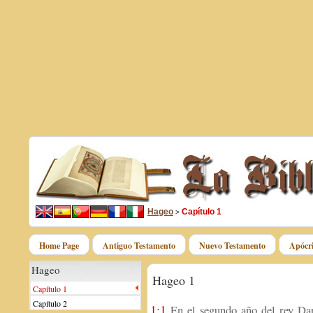
Hageo
Capítulo 1
>
Home Page
Antiguo Testamento
Nuevo Testamento
Apócri
Hageo
Hageo 1
Capítulo 1
Capítulo 2
1:1
En el segundo año del rey Darí