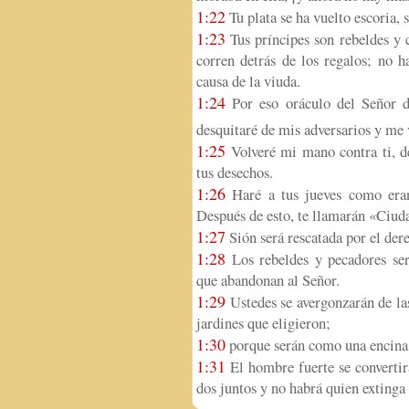
1:22
Tu plata se ha vuelto escoria, 
1:23
Tus príncipes son rebeldes y 
corren detrás de los regalos; no ha
causa de la viuda.
1:24
Por eso oráculo del Señor de
desquitaré de mis adversarios y me
1:25
Volveré mi mano contra ti, de
tus desechos.
1:26
Haré a tus jueves como eran 
Después de esto, te llamarán «Ciuda
1:27
Sión será rescatada por el dere
1:28
Los rebeldes y pecadores ser
que abandonan al Señor.
1:29
Ustedes se avergonzarán de la
jardines que eligieron;
1:30
porque serán como una encina d
1:31
El hombre fuerte se convertirá
dos juntos y no habrá quien extinga 