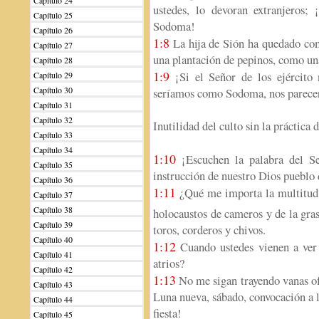
Capítulo 24
ustedes, lo devoran extranjeros;
Capítulo 25
Sodoma!
Capítulo 26
1:8
La hija de Sión ha quedado co
Capítulo 27
una plantación de pepinos, como una
Capítulo 28
1:9
¡Si el Señor de los ejército 
Capítulo 29
Capítulo 30
seríamos como Sodoma, nos parec
Capítulo 31
Capítulo 32
Inutilidad del culto sin la práctica d
Capítulo 33
Capítulo 34
1:10
¡Escuchen la palabra del Se
Capítulo 35
instrucción de nuestro Dios puebl
Capítulo 36
1:11
¿Qué me importa la multitud de
Capítulo 37
Capítulo 38
holocaustos de cameros y de la gra
Capítulo 39
toros, corderos y chivos.
Capítulo 40
1:12
Cuando ustedes vienen a ver 
Capítulo 41
atrios?
Capítulo 42
1:13
No me sigan trayendo vanas of
Capítulo 43
Luna nueva, sábado, convocación a l
Capítulo 44
fiesta!
Capítulo 45