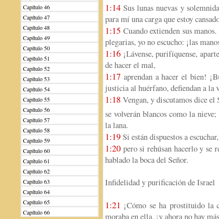
1:14
Sus lunas nuevas y solemnidad
Capítulo 46
Capítulo 47
para mí una carga que estoy cansado
Capítulo 48
1:15
Cuando extienden sus manos. y
Capítulo 49
plegarias, yo no escucho: ¡las manos
Capítulo 50
1:16
¡Lávense, purifíquense, apart
Capítulo 51
de hacer el mal,
Capítulo 52
1:17
aprendan a hacer el bien! ¡B
Capítulo 53
justicia al huérfano, defiendan a la 
Capítulo 54
1:18
Vengan, y discutamos dice el 
Capítulo 55
Capítulo 56
se volverán blancos como la nieve;
Capítulo 57
la lana.
Capítulo 58
1:19
Si están dispuestos a escuchar,
Capítulo 59
1:20
pero si rehúsan hacerlo y se r
Capítulo 60
hablado la boca del Señor.
Capítulo 61
Capítulo 62
Infidelidad y purificación de Israel
Capítulo 63
Capítulo 64
Capítulo 65
1:21
¡Cómo se ha prostituido la ci
Capítulo 66
moraba en ella, ¡y ahora no hay más