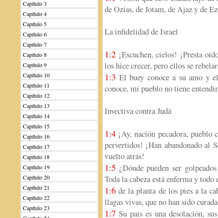
Capítulo 3
de Ozías, de Jotam, de Ajaz y de Ez
Capítulo 4
Capítulo 5
La infidelidad de Israel
Capítulo 6
Capítulo 7
1:2
¡Escuchen, cielos! ¡Presta oído
Capítulo 8
los hice crecer, pero ellos se rebela
Capítulo 9
Capítulo 10
1:3
El buey conoce a su amo y el 
Capítulo 11
conoce, mi pueblo no tiene entendi
Capítulo 12
Capítulo 13
Invectiva contra Judá
Capítulo 14
Capítulo 15
1:4
¡Ay, nación pecadora, pueblo c
Capítulo 16
pervertidos! ¡Han abandonado al Se
Capítulo 17
vuelto atrás!
Capítulo 18
1:5
¿Dónde pueden ser golpeados to
Capítulo 19
Capítulo 20
Toda la cabeza está enferma y todo 
Capítulo 21
1:6
de la planta de los pies a la ca
Capítulo 22
llagas vivas, que no han sido curada
Capítulo 23
1:7
Su país es una desolación, sus 