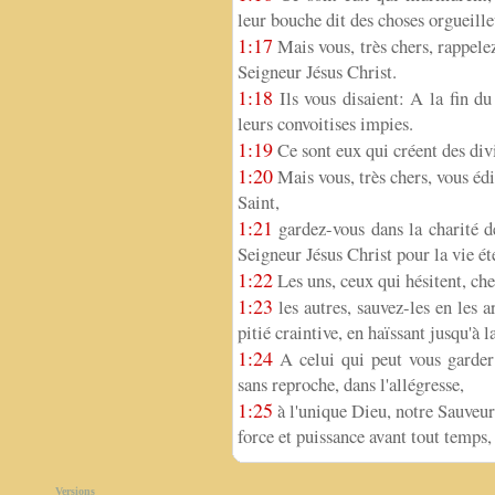
leur bouche dit des choses orgueilleus
1:17
Mais vous, très chers, rappelez
Seigneur Jésus Christ.
1:18
Ils vous disaient: A la fin d
leurs convoitises impies.
1:19
Ce sont eux qui créent des divi
1:20
Mais vous, très chers, vous édif
Saint,
1:21
gardez-vous dans la charité d
Seigneur Jésus Christ pour la vie ét
1:22
Les uns, ceux qui hésitent, che
1:23
les autres, sauvez-les en les a
pitié craintive, en haïssant jusqu'à 
1:24
A celui qui peut vous garder 
sans reproche, dans l'allégresse,
1:25
à l'unique Dieu, notre Sauveur 
force et puissance avant tout temps
Versions