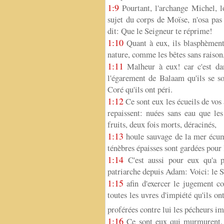
1:9
Pourtant, l'archange Michel, lor
sujet du corps de Moïse, n'osa pas
dit: Que le Seigneur te réprime!
1:10
Quant à eux, ils blasphèment 
nature, comme les bêtes sans raison, 
1:11
Malheur à eux! car c'est dans
l'égarement de Balaam qu'ils se son
Coré qu'ils ont péri.
1:12
Ce sont eux les écueils de vos 
repaissent: nuées sans eau que les
fruits, deux fois morts, déracinés,
1:13
houle sauvage de la mer écuma
ténèbres épaisses sont gardées pour l
1:14
C'est aussi pour eux qu'a p
patriarche depuis Adam: Voici: le S
1:15
afin d'exercer le jugement co
toutes les uvres d'impiété qu'ils o
proférées contre lui les pécheurs im
1:16
Ce sont eux qui murmurent, s