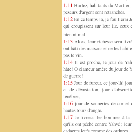
1:11
Hurlez, habitants du Mortier, c
peseurs d'argent sont retranchés.
1:12
En ce temps-là, je fouillerai 
qui croupissent sur leur lie, ceux 
bien ni mal.
1:13
Alors, leur richesse sera livré
ont bâti des maisons et ne les habite
pas le vin.
1:14
Il est proche, le jour de Yah
hâte! O clameur amère du jour de Ya
de guerre!
1:15
Jour de fureur, ce jour-là! jou
et de dévastation, jour d'obscur
ténèbres,
1:16
jour de sonneries de cor et d
hautes tours d'angle.
1:17
Je livrerai les hommes à la 
qu'ils ont péché contre Yahvé ; leu
cadavres jetés comme des ordures.