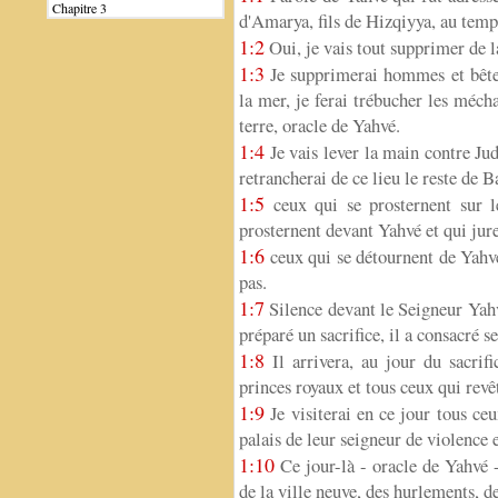
Chapitre 3
d'Amarya, fils de Hizqiyya, au temp
1:2
Oui, je vais tout supprimer de la
1:3
Je supprimerai hommes et bêtes
la mer, je ferai trébucher les méch
terre, oracle de Yahvé.
1:4
Je vais lever la main contre Jud
retrancherai de ce lieu le reste de B
1:5
ceux qui se prosternent sur le
prosternent devant Yahvé et qui ju
1:6
ceux qui se détournent de Yahvé
pas.
1:7
Silence devant le Seigneur Yahv
préparé un sacrifice, il a consacré se
1:8
Il arrivera, au jour du sacrifi
princes royaux et tous ceux qui revê
1:9
Je visiterai en ce jour tous ce
palais de leur seigneur de violence 
1:10
Ce jour-là - oracle de Yahvé -
de la ville neuve, des hurlements, d