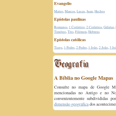
Evangelio
Mateo
,
Marcos
,
Lucas
,
Juan
,
Hechos
Epístolas paulinas
Romanos
,
1 Coríntios
,
2 Coríntios
,
Gálatas
,
Timóteo
,
Tito
,
Filémon
,
Hebreus
Epístolas católicas
Tiago
,
1 Pedro
,
2 Pedro
,
1 João
,
2 João
,
3 Jo
A Bíblia no Google Mapas
Consulte no mapa de Google M
mencionadas no Antigo e no Nov
convenientemente subdivididas po
dimensão geográfica
dos acontecimen