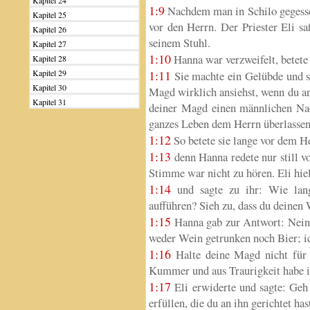
Kapitel 24
1:9
Nachdem man in Schilo gegessen
Kapitel 25
vor den Herrn. Der Priester Eli s
Kapitel 26
seinem Stuhl.
Kapitel 27
1:10
Hanna war verzweifelt, betete
Kapitel 28
Kapitel 29
1:11
Sie machte ein Gelübde und s
Kapitel 30
Magd wirklich ansiehst, wenn du an
Kapitel 31
deiner Magd einen männlichen Nac
ganzes Leben dem Herrn überlassen
1:12
So betete sie lange vor dem H
1:13
denn Hanna redete nur still vo
Stimme war nicht zu hören. Eli hiel
1:14
und sagte zu ihr: Wie lang
aufführen? Sieh zu, dass du deinen 
1:15
Hanna gab zur Antwort: Nein, 
weder Wein getrunken noch Bier; i
1:16
Halte deine Magd nicht für 
Kummer und aus Traurigkeit habe ic
1:17
Eli erwiderte und sagte: Geh 
erfüllen, die du an ihn gerichtet has