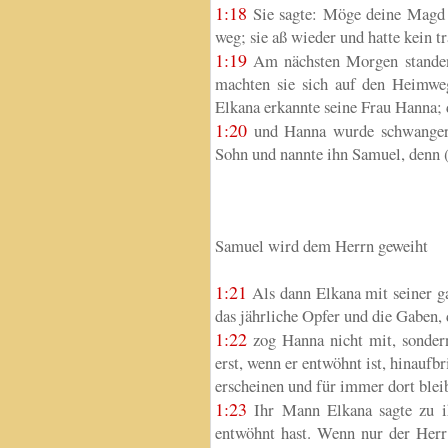
1:18
Sie sagte: Möge deine Magd 
weg; sie aß wieder und hatte kein t
1:19
Am nächsten Morgen standen 
machten sie sich auf den Heimwe
Elkana erkannte seine Frau Hanna; d
1:20
und Hanna wurde schwanger. 
Sohn und nannte ihn Samuel, denn (
Samuel wird dem Herrn geweiht
1:21
Als dann Elkana mit seiner g
das jährliche Opfer und die Gaben, 
1:22
zog Hanna nicht mit, sonder
erst, wenn er entwöhnt ist, hinaufb
erscheinen und für immer dort blei
1:23
Ihr Mann Elkana sagte zu ihr
entwöhnt hast. Wenn nur der Herr 