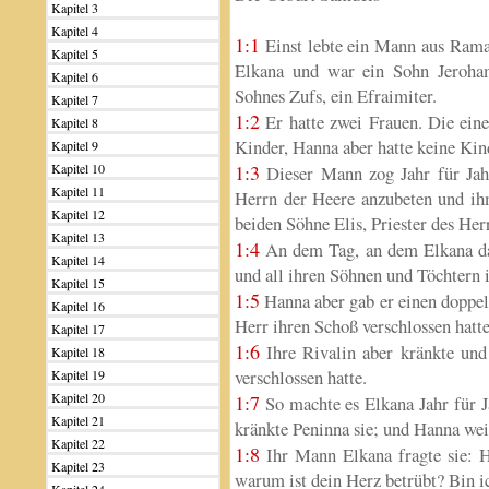
Kapitel 3
Kapitel 4
1:1
Einst lebte ein Mann aus Ramat
Kapitel 5
Elkana und war ein Sohn Jeroham
Kapitel 6
Sohnes Zufs, ein Efraimiter.
Kapitel 7
1:2
Er hatte zwei Frauen. Die eine
Kapitel 8
Kinder, Hanna aber hatte keine Kin
Kapitel 9
Kapitel 10
1:3
Dieser Mann zog Jahr für Jahr
Kapitel 11
Herrn der Heere anzubeten und ih
Kapitel 12
beiden Söhne Elis, Priester des Her
Kapitel 13
1:4
An dem Tag, an dem Elkana das
Kapitel 14
und all ihren Söhnen und Töchtern i
Kapitel 15
1:5
Hanna aber gab er einen doppelt
Kapitel 16
Herr ihren Schoß verschlossen hatte
Kapitel 17
1:6
Ihre Rivalin aber kränkte und 
Kapitel 18
verschlossen hatte.
Kapitel 19
Kapitel 20
1:7
So machte es Elkana Jahr für J
Kapitel 21
kränkte Peninna sie; und Hanna wei
Kapitel 22
1:8
Ihr Mann Elkana fragte sie: H
Kapitel 23
warum ist dein Herz betrübt? Bin ic