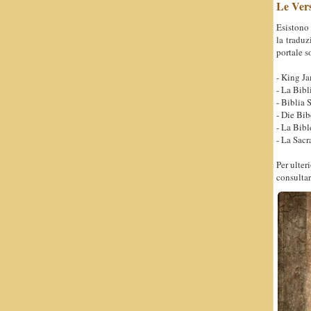
Le Vers
Esistono 
la traduz
portale s
- King Ja
- La Bibl
- Biblia 
- Die Bib
- La Bibl
- La Sacr
Per ulter
consultar