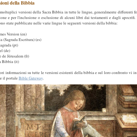
ioni della Bibbia
molteplici versioni della Sacra Bibbia in tutte le lingue, generalmente differenti fr
ione e per l'inclusione o esclusione di alcuni libri dai testamenti e dagli apocrifi.
ono state pubblicate nelle varie lingue le seguenti versioni della bibbia:
mes Version (en)
ia (Sagrada Escritura) (es)
Sagrada (pt)
el (de)
e de Jérusalem (fr)
a Bibbia (it)
iori informazioni su tutte le versioni esistenti della bibbia e sul loro confronto vi i
e il portale
Bible Gateway
.