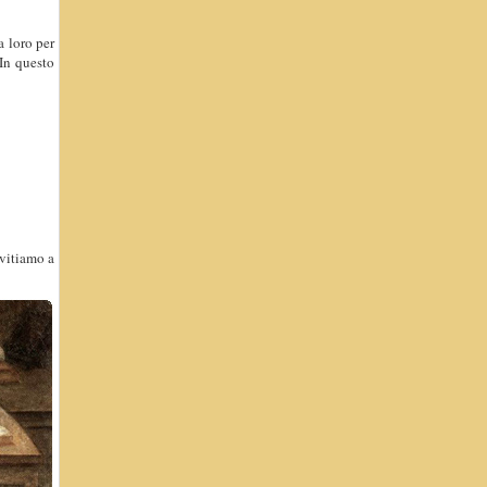
a loro per
 In questo
nvitiamo a