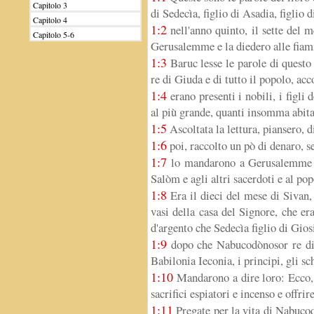
Capitolo 3
di Sedecìa, figlio di Asadia, figlio 
Capitolo 4
1:2
nell'anno quinto, il sette del m
Capitolo 5-6
Gerusalemme e la diedero alle fia
1:3
Baruc lesse le parole di questo 
re di Giuda e di tutto il popolo, acc
1:4
erano presenti i nobili, i figli d
al più grande, quanti insomma abita
1:5
Ascoltata la lettura, piansero, 
1:6
poi, raccolto un pò di denaro, 
1:7
lo mandarono a Gerusalemme al 
Salòm e agli altri sacerdoti e al p
1:8
Era il dieci del mese di Sivan, 
vasi della casa del Signore, che er
d'argento che Sedecìa figlio di Giosi
1:9
dopo che Nabucodònosor re di
Babilonia Ieconia, i principi, gli sch
1:10
Mandarono a dire loro: Ecco,
sacrifici espiatori e incenso e offri
1:11
Pregate per la vita di Nabucodò