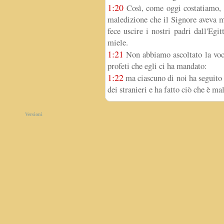
1:20
Così, come oggi costatiamo, c
maledizione che il Signore aveva 
fece uscire i nostri padri dall'Egi
miele.
1:21
Non abbiamo ascoltato la voce
profeti che egli ci ha mandato:
1:22
ma ciascuno di noi ha seguito l
dei stranieri e ha fatto ciò che è ma
Versioni