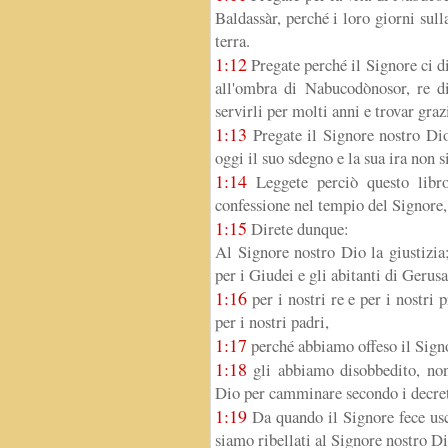
Baldassàr, perché i loro giorni sull
terra.
1:12
Pregate perché il Signore ci di
all'ombra di Nabucodònosor, re di
servirli per molti anni e trovar graz
1:13
Pregate il Signore nostro Dio
oggi il suo sdegno e la sua ira non s
1:14
Leggete perciò questo libr
confessione nel tempio del Signore, 
1:15
Direte dunque:
Al Signore nostro Dio la giustizia
per i Giudei e gli abitanti di Geru
1:16
per i nostri re e per i nostri p
per i nostri padri,
1:17
perché abbiamo offeso il Sign
1:18
gli abbiamo disobbedito, non
Dio per camminare secondo i decreti
1:19
Da quando il Signore fece usci
siamo ribellati al Signore nostro Di