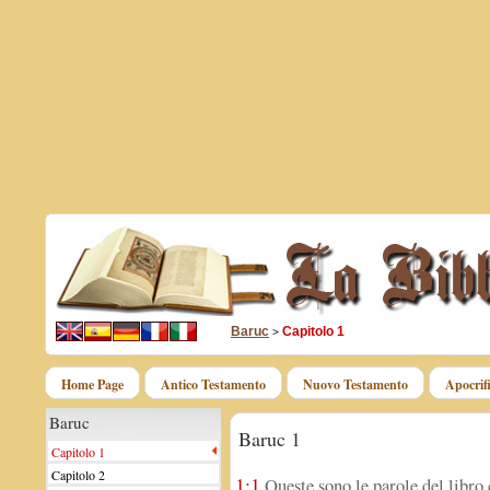
Baruc
Capitolo 1
>
Home Page
Antico Testamento
Nuovo Testamento
Apocrif
Baruc
Baruc 1
Capitolo 1
Capitolo 2
1:1
Queste sono le parole del libro c