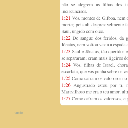
não se alegrem as filhas dos fi
incircuncisos.
1:21
Vós, montes de Gilboa, nem o
morte; pois ali desprezivelmente f
Saul, ungido com óleo.
1:22
Do sangue dos feridos, da g
Jônatas, nem voltou vazia a espada 
1:23
Saul e Jônatas, tão queridos 
se separaram; eram mais ligeiros do 
1:24
Vós, filhas de Israel, chora
escarlata, que vos punha sobre os ve
1:25
Como caíram os valorosos no 
1:26
Angustiado estou por ti, 
Maravilhoso me era o teu amor, ult
1:27
Como caíram os valorosos, e p
Versões