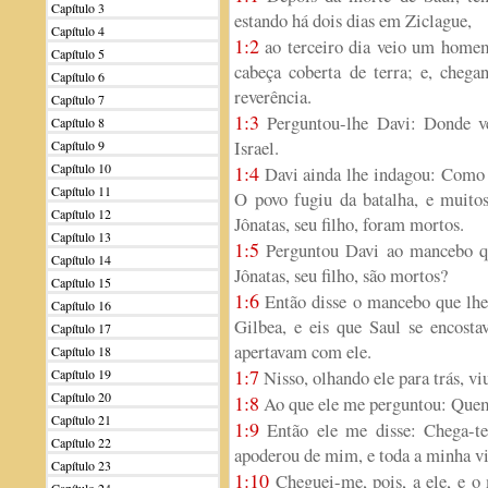
Capítulo 3
estando há dois dias em Ziclague,
Capítulo 4
1:2
ao terceiro dia veio um homem 
Capítulo 5
cabeça coberta de terra; e, chega
Capítulo 6
reverência.
Capítulo 7
1:3
Perguntou-lhe Davi: Donde ve
Capítulo 8
Israel.
Capítulo 9
Capítulo 10
1:4
Davi ainda lhe indagou: Como f
Capítulo 11
O povo fugiu da batalha, e muit
Capítulo 12
Jônatas, seu filho, foram mortos.
Capítulo 13
1:5
Perguntou Davi ao mancebo qu
Capítulo 14
Jônatas, seu filho, são mortos?
Capítulo 15
1:6
Então disse o mancebo que lhe
Capítulo 16
Gilbea, e eis que Saul se encostav
Capítulo 17
apertavam com ele.
Capítulo 18
1:7
Capítulo 19
Nisso, olhando ele para trás, v
Capítulo 20
1:8
Ao que ele me perguntou: Quem 
Capítulo 21
1:9
Então ele me disse: Chega-t
Capítulo 22
apoderou de mim, e toda a minha v
Capítulo 23
1:10
Cheguei-me, pois, a ele, e o 