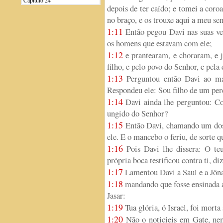
Capítulo 24
depois de ter caído; e tomei a coroa
no braço, e os trouxe aqui a meu se
1:11
Então pegou Davi nas suas ve
os homens que estavam com ele;
1:12
e prantearam, e choraram, e j
filho, e pelo povo do Senhor, e pela
1:13
Perguntou então Davi ao ma
Respondeu ele: Sou filho de um per
1:14
Davi ainda lhe perguntou: Co
ungido do Senhor?
1:15
Então Davi, chamando um dos m
ele. E o mancebo o feriu, de sorte 
1:16
Pois Davi lhe dissera: O teu
própria boca testificou contra ti, d
1:17
Lamentou Davi a Saul e a Jônat
1:18
mandando que fosse ensinada aos
Jasar:
1:19
Tua glória, ó Israel, foi mort
1:20
Não o noticieis em Gate, nem