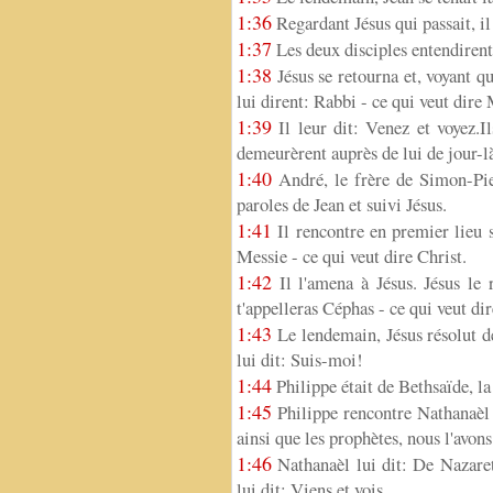
1:36
Regardant Jésus qui passait, il
1:37
Les deux disciples entendirent 
1:38
Jésus se retourna et, voyant qu
lui dirent: Rabbi - ce qui veut dire
1:39
Il leur dit: Venez et voyez.Il
demeurèrent auprès de lui de jour-là
1:40
André, le frère de Simon-Pier
paroles de Jean et suivi Jésus.
1:41
Il rencontre en premier lieu 
Messie - ce qui veut dire Christ.
1:42
Il l'amena à Jésus. Jésus le 
t'appelleras Céphas - ce qui veut dir
1:43
Le lendemain, Jésus résolut de
lui dit: Suis-moi!
1:44
Philippe était de Bethsaïde, la
1:45
Philippe rencontre Nathanaèl e
ainsi que les prophètes, nous l'avons
1:46
Nathanaèl lui dit: De Nazaret
lui dit: Viens et vois.