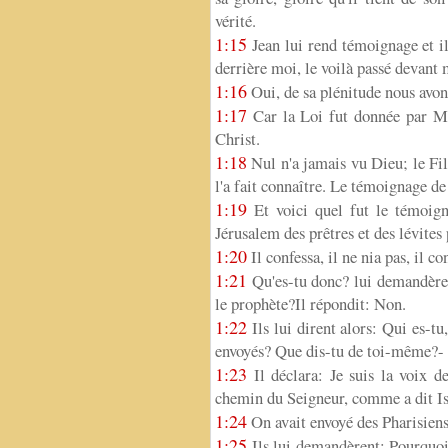
vérité.
1:15
Jean lui rend témoignage et il 
derrière moi, le voilà passé devant m
1:16
Oui, de sa plénitude nous avons
1:17
Car la Loi fut donnée par Moï
Christ.
1:18
Nul n'a jamais vu Dieu; le Fils
l'a fait connaître. Le témoignage de
1:19
Et voici quel fut le témoign
Jérusalem des prêtres et des lévite
1:20
Il confessa, il ne nia pas, il co
1:21
Qu'es-tu donc? lui demandèrent-
le prophète?Il répondit: Non.
1:22
Ils lui dirent alors: Qui es-t
envoyés? Que dis-tu de toi-même?-
1:23
Il déclara: Je suis la voix d
chemin du Seigneur, comme a dit Isa
1:24
On avait envoyé des Pharisiens
1:25
Ils lui demandèrent: Pourquoi d