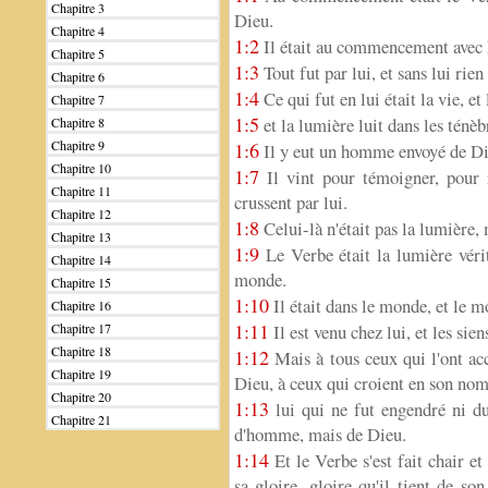
Chapitre 3
Dieu.
Chapitre 4
1:2
Il était au commencement avec 
Chapitre 5
1:3
Tout fut par lui, et sans lui rien 
Chapitre 6
1:4
Ce qui fut en lui était la vie, e
Chapitre 7
1:5
et la lumière luit dans les ténèbr
Chapitre 8
Chapitre 9
1:6
Il y eut un homme envoyé de Die
Chapitre 10
1:7
Il vint pour témoigner, pour 
Chapitre 11
crussent par lui.
Chapitre 12
1:8
Celui-là n'était pas la lumière, 
Chapitre 13
1:9
Le Verbe était la lumière vérit
Chapitre 14
monde.
Chapitre 15
1:10
Il était dans le monde, et le m
Chapitre 16
1:11
Chapitre 17
Il est venu chez lui, et les sien
Chapitre 18
1:12
Mais à tous ceux qui l'ont acc
Chapitre 19
Dieu, à ceux qui croient en son nom
Chapitre 20
1:13
lui qui ne fut engendré ni du
Chapitre 21
d'homme, mais de Dieu.
1:14
Et le Verbe s'est fait chair e
sa gloire, gloire qu'il tient de s