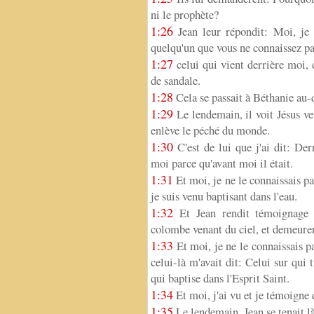
ni le prophète?
1:26
Jean leur répondit: Moi, je 
quelqu'un que vous ne connaissez pa
1:27
celui qui vient derrière moi, 
de sandale.
1:28
Cela se passait à Béthanie au-d
1:29
Le lendemain, il voit Jésus ven
enlève le péché du monde.
1:30
C'est de lui que j'ai dit: De
moi parce qu'avant moi il était.
1:31
Et moi, je ne le connaissais pa
je suis venu baptisant dans l'eau.
1:32
Et Jean rendit témoignage en
colombe venant du ciel, et demeurer
1:33
Et moi, je ne le connaissais pa
celui-là m'avait dit: Celui sur qui 
qui baptise dans l'Esprit Saint.
1:34
Et moi, j'ai vu et je témoigne 
1:35
Le lendemain, Jean se tenait là