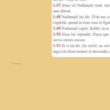
1:47
Jésus vit Nathanaèl venir vers 
sans détour.
1:48
Nathanaèl lui dit: D'où me co
t'appelât, quand tu étais sous le figui
1:49
Nathanaèl reprit: Rabbi, tu es l
1:50
Jésus lui répondit: Parce que je
verras mieux encore.
1:51
Et il lui dit: En vérité, en véri
anges de Dieu monter et descendre 
Versions