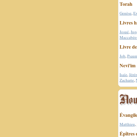
Torah
Genèse
,
E
Livres h
Josué
,
Jug
Maccabée
Livre de
Job
,
Psau
Nevi'im
Isaïe
,
Jéré
Zacharie
,
Évangil
Matthieu
,
Épîtres 