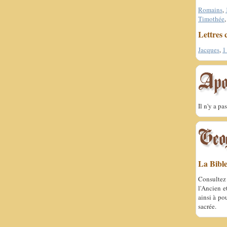
Romains
,
Timothée
Lettres 
Jacques
,
1
Il n'y a p
La Bibl
Consultez 
l'Ancien e
ainsi à po
sacrée.