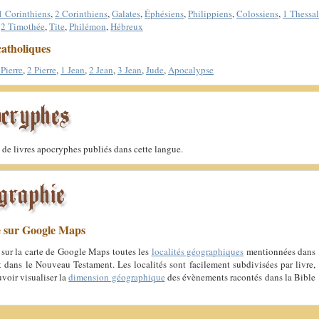
1 Corinthiens
,
2 Corinthiens
,
Galates
,
Éphésiens
,
Philippiens
,
Colossiens
,
1 Thessa
,
2 Timothée
,
Tite
,
Philémon
,
Hébreux
catholiques
 Pierre
,
2 Pierre
,
1 Jean
,
2 Jean
,
3 Jean
,
Jude
,
Apocalypse
as de livres apocryphes publiés dans cette langue.
e sur Google Maps
sur la carte de Google Maps toutes les
localités géographiques
mentionnées dans
t dans le Nouveau Testament. Les localités sont facilement subdivisées par livre,
uvoir visualiser la
dimension géographique
des évènements racontés dans la Bible