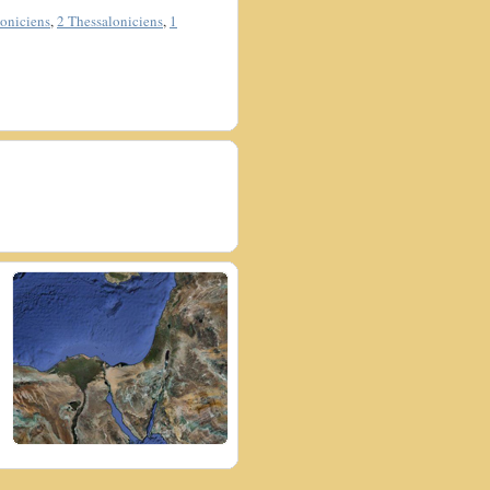
loniciens
,
2 Thessaloniciens
,
1