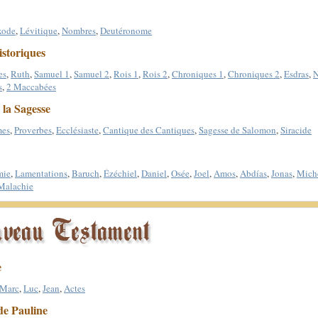
xode
,
Lévitique
,
Nombres
,
Deutéronome
istoriques
es
,
Ruth
,
Samuel 1
,
Samuel 2
,
Rois 1
,
Rois 2
,
Chroniques 1
,
Chroniques 2
,
Esdras
,
N
s
,
2 Maccabées
 la Sagesse
mes
,
Proverbes
,
Ecclésiaste
,
Cantique des Cantiques
,
Sagesse de Salomon
,
Siracide
mie
,
Lamentations
,
Baruch
,
Ézéchiel
,
Daniel
,
Osée
,
Joel
,
Amos
,
Abdías
,
Jonas
,
Mich
Malachie
e
Marc
,
Luc
,
Jean
,
Actes
de Pauline