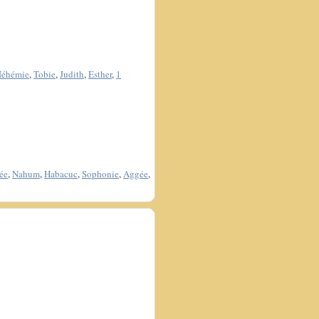
éhémie
,
Tobie
,
Judith
,
Esther
,
1
ée
,
Nahum
,
Habacuc
,
Sophonie
,
Aggée
,