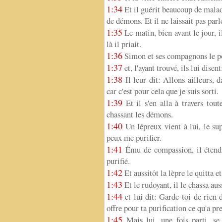
1:34
Et il guérit beaucoup de malad
de démons. Et il ne laissait pas parle
1:35
Le matin, bien avant le jour, il 
là il priait.
1:36
Simon et ses compagnons le p
1:37
et, l'ayant trouvé, ils lui dise
1:38
Il leur dit: Allons ailleurs, d
car c'est pour cela que je suis sorti.
1:39
Et il s'en alla à travers tou
chassant les démons.
1:40
Un lépreux vient à lui, le supp
peux me purifier.
1:41
Ému de compassion, il étendit
purifié.
1:42
Et aussitôt la lèpre le quitta et 
1:43
Et le rudoyant, il le chassa aus
1:44
et lui dit: Garde-toi de rien 
offre pour ta purification ce qu'a pr
1:45
Mais lui, une fois parti, se