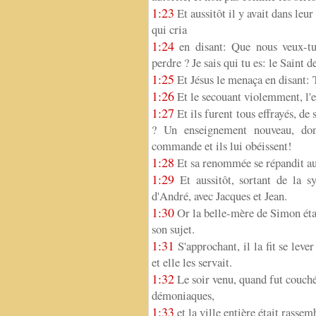
1:23
Et aussitôt il y avait dans le
qui cria
1:24
en disant: Que nous veux-tu
perdre ? Je sais qui tu es: le Saint d
1:25
Et Jésus le menaça en disant: Ta
1:26
Et le secouant violemment, l'es
1:27
Et ils furent tous effrayés, de
? Un enseignement nouveau, don
commande et ils lui obéissent!
1:28
Et sa renommée se répandit aus
1:29
Et aussitôt, sortant de la s
d'André, avec Jacques et Jean.
1:30
Or la belle-mère de Simon était 
son sujet.
1:31
S'approchant, il la fit se lever
et elle les servait.
1:32
Le soir venu, quand fut couché 
démoniaques,
1:33
et la ville entière était rassem