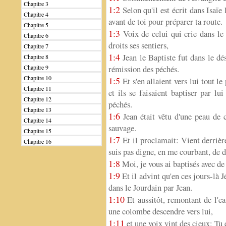
Chapitre 3
1:2
Selon qu'il est écrit dans Isaïe
Chapitre 4
avant de toi pour préparer ta route.
Chapitre 5
1:3
Voix de celui qui crie dans le
Chapitre 6
droits ses sentiers,
Chapitre 7
1:4
Jean le Baptiste fut dans le dé
Chapitre 8
Chapitre 9
rémission des péchés.
Chapitre 10
1:5
Et s'en allaient vers lui tout le
Chapitre 11
et ils se faisaient baptiser par lu
Chapitre 12
péchés.
Chapitre 13
1:6
Jean était vêtu d'une peau de 
Chapitre 14
sauvage.
Chapitre 15
1:7
Et il proclamait: Vient derrière
Chapitre 16
suis pas digne, en me courbant, de d
1:8
Moi, je vous ai baptisés avec de 
1:9
Et il advint qu'en ces jours-là J
dans le Jourdain par Jean.
1:10
Et aussitôt, remontant de l'ea
une colombe descendre vers lui,
1:11
et une voix vint des cieux: Tu 