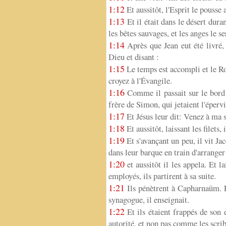
1:12
Et aussitôt, l'Esprit le pousse 
1:13
Et il était dans le désert duran
les bêtes sauvages, et les anges le se
1:14
Après que Jean eut été livré,
Dieu et disant :
1:15
Le temps est accompli et le R
croyez à l'Évangile.
1:16
Comme il passait sur le bord 
frère de Simon, qui jetaient l'épervi
1:17
Et Jésus leur dit: Venez à ma 
1:18
Et aussitôt, laissant les filets, 
1:19
Et s'avançant un peu, il vit Jac
dans leur barque en train d'arranger l
1:20
et aussitôt il les appela. Et l
employés, ils partirent à sa suite.
1:21
Ils pénètrent à Capharnaüm. Et
synagogue, il enseignait.
1:22
Et ils étaient frappés de son
autorité, et non pas comme les scrib